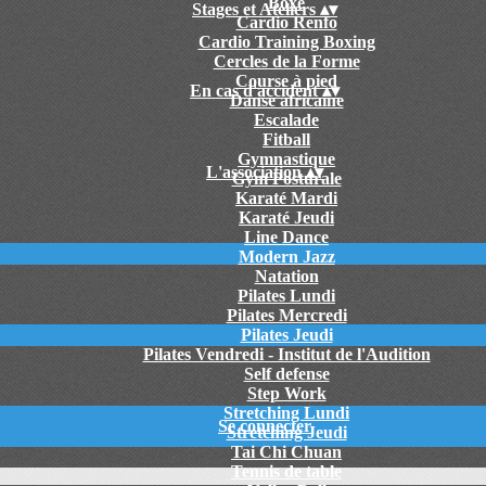
Boxe
Stages et Ateliers
▴
▾
Cardio Renfo
Cardio Training Boxing
Cercles de la Forme
Course à pied
En cas d'accident
▴
▾
Danse africaine
Escalade
Fitball
Gymnastique
L'association
▴
▾
Gym Posturale
Karaté Mardi
Karaté Jeudi
Line Dance
Modern Jazz
Natation
Pilates Lundi
Pilates Mercredi
Pilates Jeudi
Pilates Vendredi - Institut de l'Audition
Self defense
Step Work
Stretching Lundi
Se connecter
Stretching Jeudi
Tai Chi Chuan
Tennis de table