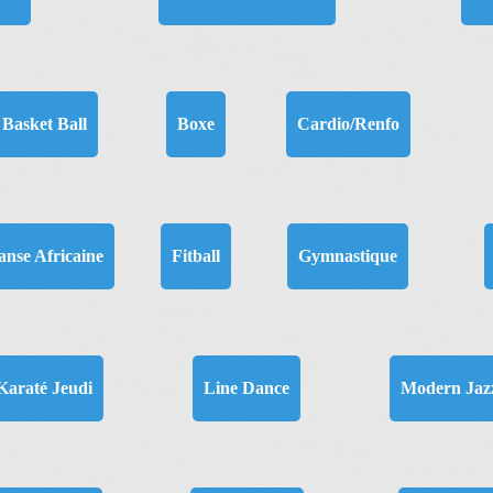
Basket Ball
Boxe
Cardio/Renfo
anse Africaine
Fitball
Gymnastique
Karaté Jeudi
Line Dance
Modern Jaz