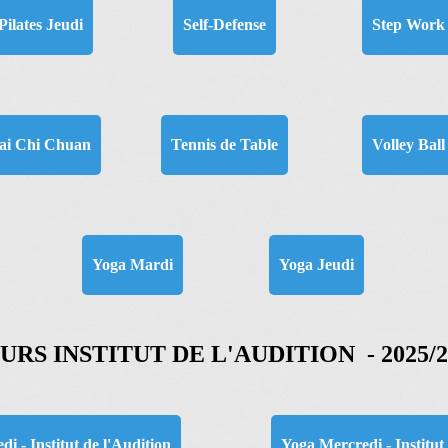
Pilates Jeudi
Self-Defense
Step Work
ai Chi Chuan
Tennis de Table
Volley Ball
Yoga Mardi
Yoga Jeudi
URS INSTITUT DE L'AUDITION - 2025/2
di - Institut de l'Audition
Yoga Mercredi - Institut