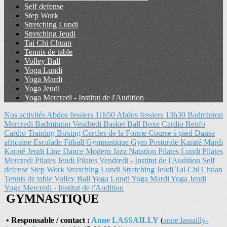
Self defense
Step Work
Stretching Lundi
Stretching Jeudi
Tai Chi Chuan
Tennis de table
Volley Ball
Yoga Lundi
Yoga Mardi
Yoga Jeudi
Yoga Mercredi - Institut de l'Audition
Nos activités
Abdos fessiers 11h50
Abdos fessiers 13h30
Badminton
Mercredi
Badminton Vendredi
Basket Ball
Boxe
Cardio Renfo
Cardio Training Boxing
Cercles de la Forme
Course à pied
Danse
africaine
Escalade
Fitball
Gymnastique
Gym Posturale
Karaté Mardi
Karaté Jeudi
Line Dance
Modern Jazz
Natation
Pilates Lundi
Pilates
Mercredi
Pilates Jeudi
Pilates Vendredi - Institut de l'Audition
Self
defense
Step Work
Stretching Lundi
Stretching Jeudi
Tai Chi Chuan
Tennis de table
Volley Ball
Yoga Lundi
Yoga Mardi
Yoga Jeudi
Yoga Mercredi - Institut de l'Audition
GYMNASTIQUE
• Responsable / contact :
Anne LASSAILLY
(
anne.lassailly-