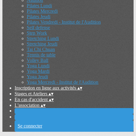
Natation
Pilates Lundi
Pilates Mercredi
Pilates Jeudi
Pilates Vendredi - Institut de l'Audition
Self defense
Step Work
Stretching Lundi
Stretching Jeudi
Tai Chi Chuan
Tennis de table
Volley Ball
Yoga Lundi
Yoga Mardi
Yoga Jeudi
Yoga Mercredi - Institut de l'Audition
Inscription en ligne aux activités
▴
▾
Stages et Ateliers
▴
▾
En cas d'accident
▴
▾
L'association
▴
▾
Se connecter