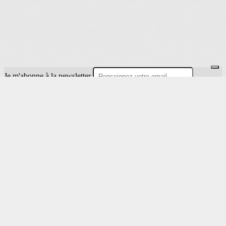
Je m'abonne à la newsletter
OK
Plan du site
Licences
Mentions légales
CGUV
Paramétrer vos cookies
Se connecter
Propulsé par AssoConnect, le logiciel des associations
Sportives
Vos choix en matière de confidentialité