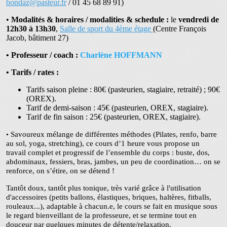
bondaz@pasteur.fr
/ 01 45 68 89 91)
•
Modalités & horaires / modalities & schedule :
le
vendredi de
12h30 à 13h30
,
Salle de sport du 4ème étage
(Centre François
Jacob, bâtiment 27)
•
Professeur / coach :
Charlène HOFFMANN
•
Tarifs / rates :
Tarifs saison pleine : 80€ (pasteurien, stagiaire, retraité) ; 90€
(OREX).
Tarif de demi-saison : 45€ (pasteurien, OREX, stagiaire).
Tarif de fin saison : 25€ (pasteurien, OREX, stagiaire).
Savoureux mélange de différentes méthodes (Pilates, renfo, barre
•
au sol, yoga, stretching), ce cours d’1 heure vous propose un
travail complet et progressif de l’ensemble du corps : buste, dos,
abdominaux, fessiers, bras, jambes, un peu de coordination… on se
renforce, on s’étire, on se détend !
Tantôt doux, tantôt plus tonique, très varié grâce à l'utilisation
d'accessoires (petits ballons, élastiques, briques, haltères, fitballs,
rouleaux...), adaptable à chacun.e, le cours se fait en musique sous
le regard bienveillant de la professeure, et se termine tout en
douceur par quelques minutes de détente/relaxation.