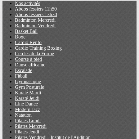
Nos activités
Abdos fessiers 11h50
Abdos fessiers 13h30
Badminton Mercredi
Badminton Vendredi
Basket Ball
Boxe
Cardio Renfo
Cardio Training Boxing
Cercles de la Forme
Course à pied
Danse africaine
Escalade
Fitball
Gymnastique
Gym Posturale
Karaté Mardi
Karaté Jeudi
Line Dance
Modern Jazz
Natation
Pilates Lundi
Pilates Mercredi
Pilates Jeudi
Pilates Vendredi - Institut de l'Audition