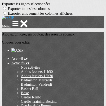
Exporter les lignes sélectionnées
Exporter toutes les colonnes
Exporter uniquement les colonnes affichées
Menu
Ajoutez un logo, un bouton, des réseaux sociaux
Cliquez pour éditer
Accueil
▴
▾
Activités
▴
▾
Nos activités
Abdos fessiers 11h50
Abdos fessiers 13h30
Badminton Mercredi
Badminton Vendredi
Basket Ball
Boxe
Cardio Renfo
Cardio Training Boxing
Cercles de la Forme