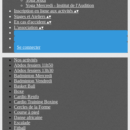
Yoga Jeudi
Yoga Mercredi - Institut de l'Audition
Inscription en ligne aux activités
▴
▾
Stages et Ateliers
▴
▾
En cas d'accident
▴
▾
L'association
▴
▾
Se connecter
Nos activités
Abdos fessiers 11h50
Abdos fessiers 13h30
Badminton Mercredi
Badminton Vendredi
Basket Ball
Boxe
Cardio Renfo
Cardio Training Boxing
Cercles de la Forme
Course à pied
Danse africaine
Escalade
Fitball