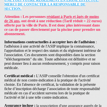
UNE FOIS VOTRE R
È
GLEMENT EN LIGNE EFFECTU
É
,
MERCI DE CONTACTER LA RESPONSABLE DE
SECTION.
Attention : Les personnes
résidant à Paris et âgés de moins
de 26 ans
, ont droit à une réduction (Tarif réduit = 22 euros)
offerte par la ville de Paris. Il est donc plus intéressant dans
ce cas de passer directement par la piscine pour prendre un
abonnement.
Informations contractuelles à accepter lors de l'adhésion
:
l'adhésion à une activité de l'ASIP implique la connaissance,
l'approbation et le respect des statuts et du règlement intérieur de
l'association. Ces documents sont disponibles dans la section
"téléchargements" du site. Toute adhésion est définitive et ne
peut donner lieu à aucun remboursement, y compris pour raison
médicale.
Certificat médical :
L'ASIP conseille l'obtention d'un certificat
médical de non contre-indication à la pratique de l'activité
choisie. En l'absence de certificat, la validation de la présente
fiche d’inscription décharge l’association de toute responsabilité
médicale en cas d’accident survenu lors de la pratique de
l'activité et lié à une telle contre-indication.
Assurance incluse :
la souscription d'une assurance auprès de la